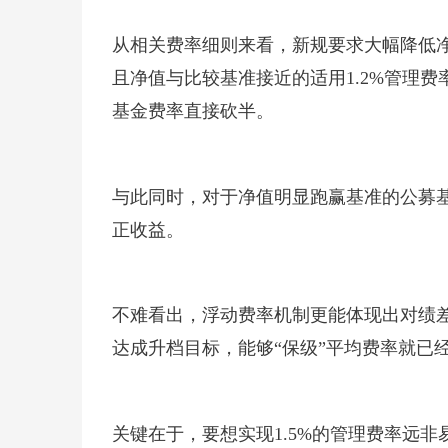
从相关费率细则来看，新规要求大幅降低
且净值与比较基准接近的适用1.2%管理费
基金费率直接砍半。
与此同时，对于净值明显跑赢基准的公募基
正收益。
不难看出，浮动费率机制更能体现出对绩
达成升档目标，能够“保级”平均费率就已
关键在于，要想实现1.5%的管理费率远非