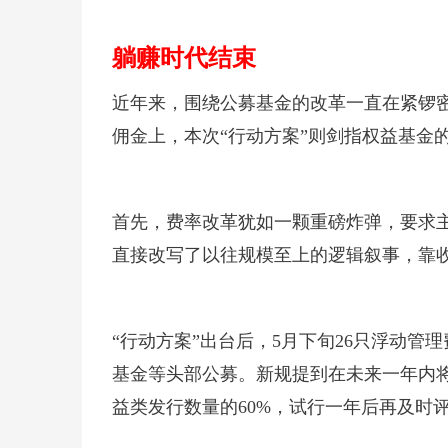
躺赚时代结束
近年来，围绕公募基金的改革一直在紧锣
佣金上，本次“行动方案”则剑指权益基金
首先，费率改革犹如一颗重磅炸弹，要求
直接改写了以往规模至上的逻辑叙事，靠
“行动方案”出台后，5月下旬26只浮动
基金等头部公募。新规提到在未来一年内
益类发行数量的60%，试行一年后再及时