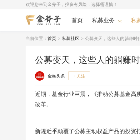
欢迎您来到金斧子，投资有风险，选择需谨慎！
首页
私募业务
私
当前位置：
首页
>
私募社区
>
公募变天，这些人的躺赚时
公募变天，这些人的躺赚时
金融头条
+ 关注
近期，基金行业巨震，《推动公募基金高
改革。
新规近乎颠覆了公募主动权益产品的投资