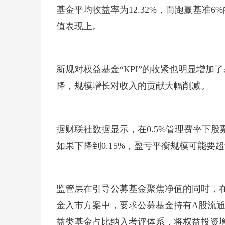
基金平均收益率为12.32%，而跑赢基准6
值表现上。
新规对权益基金“KPI”的收紧也明显增
降，规模增长对收入的贡献大幅削减。
据财联社数据显示，在0.5%管理费率下股
如果下降到0.15%，盈亏平衡规模可能
监管层在引导公募基金聚焦净值的同时，
金入市方案中，要求公募基金持有A股流通
益类基金占比纳入考评体系，将权益投资增