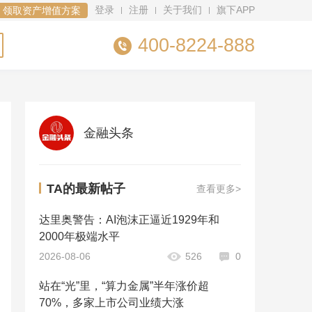
登录
注册
关于我们
旗下APP
领取资产增值方案
400-8224-888
金融头条
TA的最新帖子
查看更多>
达里奥警告：AI泡沫正逼近1929年和
2000年极端水平
2026-08-06
526
0
站在“光”里，“算力金属”半年涨价超
70%，多家上市公司业绩大涨