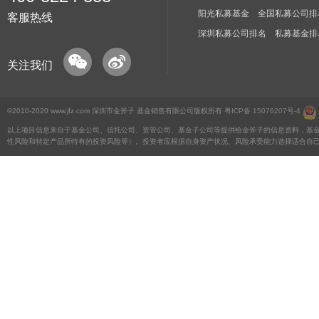
阳光私募基金
全国私募公司排
客服热线
深圳私募公司排名
私募基金排
关注我们
©2010-2020 www.jfz.com 深圳市金斧子 基金销售有限公司版权所有
粤ICP备 15076207号-4
以上项目信息来自于基金公司、信托公司、资管公司、基金子公司等提供给金斧子的信息资料，基
性风险和特定产品所特有的投资风险等）。投资者应根据自身资产状况、风险承受能力选择适合自