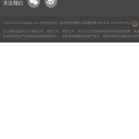
关注我们
©2010-2020 www.jfz.com 深圳市金斧子 基金销售有限公司版权所有
粤ICP备 15076207号-4
以上项目信息来自于基金公司、信托公司、资管公司、基金子公司等提供给金斧子的信息资料，基
性风险和特定产品所特有的投资风险等）。投资者应根据自身资产状况、风险承受能力选择适合自