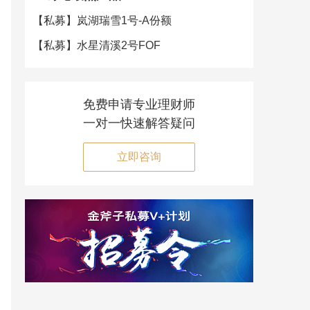
【私募】
岚湖瑞雪1号-A份额
【私募】
水星清溪2号FOF
免费申请专业理财师
一对一快速解答疑问
立即咨询