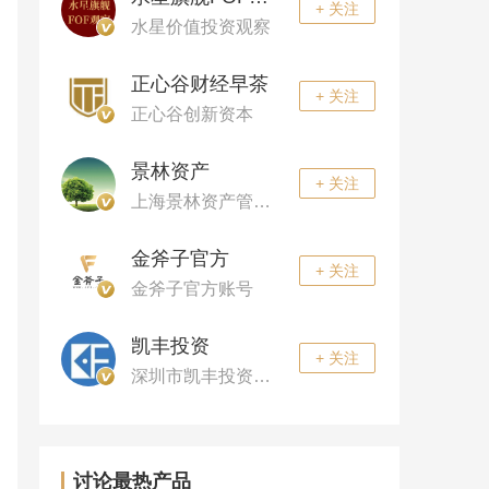
+ 关注
水星价值投资观察
正心谷财经早茶
+ 关注
正心谷创新资本
景林资产
+ 关注
上海景林资产管理公司
金斧子官方
+ 关注
金斧子官方账号
凯丰投资
+ 关注
深圳市凯丰投资管理有限公司
讨论最热产品