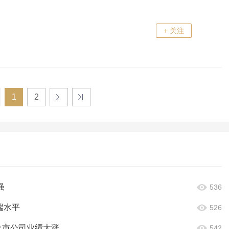
+ 关注
1
2
强
536
端水平
526
家上市公司业绩大涨
542