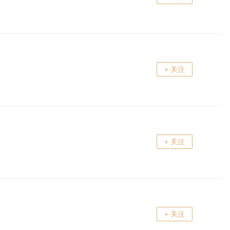
+ 关注
+ 关注
+ 关注