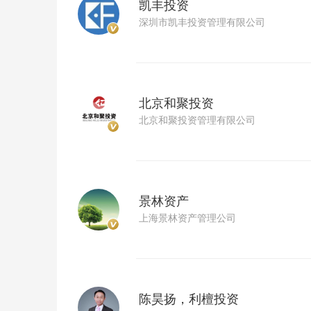
凯丰投资
深圳市凯丰投资管理有限公司
北京和聚投资
北京和聚投资管理有限公司
景林资产
上海景林资产管理公司
陈昊扬，利檀投资