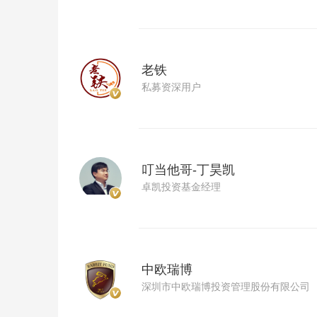
老铁
私募资深用户
叮当他哥-丁昊凯
卓凯投资基金经理
中欧瑞博
深圳市中欧瑞博投资管理股份有限公司