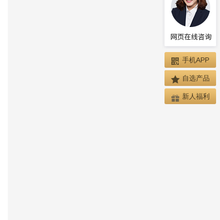
手机APP
自选产品
新人福利