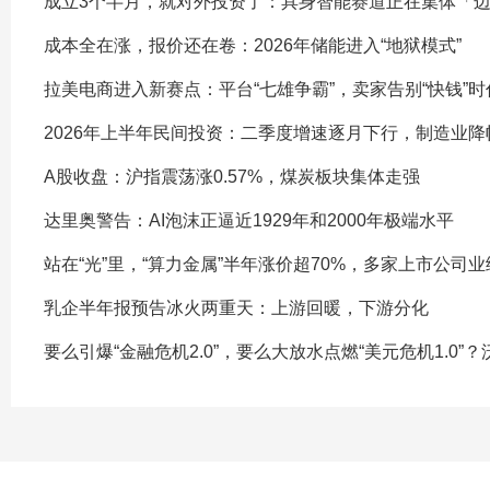
成立3个半月，就对外投资了：具身智能赛道正在集体「
成本全在涨，报价还在卷：2026年储能进入“地狱模式”
拉美电商进入新赛点：平台“七雄争霸”，卖家告别“快钱”时
2026年上半年民间投资：二季度增速逐月下行，制造业降
A股收盘：沪指震荡涨0.57%，煤炭板块集体走强
达里奥警告：AI泡沫正逼近1929年和2000年极端水平
站在“光”里，“算力金属”半年涨价超70%，多家上市公司
乳企半年报预告冰火两重天：上游回暖，下游分化
要么引爆“金融危机2.0”，要么大放水点燃“美元危机1.0”