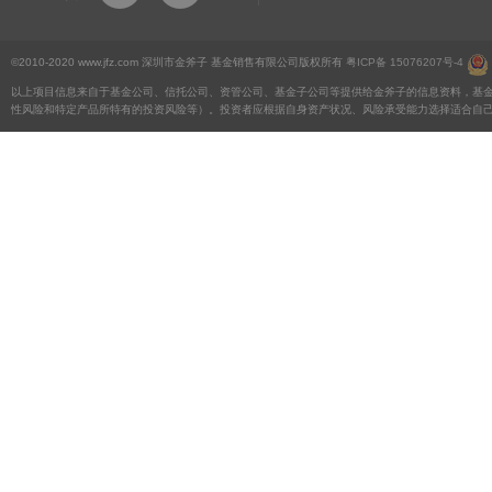
©2010-2020 www.jfz.com 深圳市金斧子 基金销售有限公司版权所有
粤ICP备 15076207号-4
以上项目信息来自于基金公司、信托公司、资管公司、基金子公司等提供给金斧子的信息资料，基
性风险和特定产品所特有的投资风险等）。投资者应根据自身资产状况、风险承受能力选择适合自