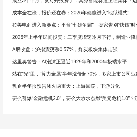
成立3个半月，就对外投资了：具身智能赛道正在集体「
成本全在涨，报价还在卷：2026年储能进入“地狱模式”
拉美电商进入新赛点：平台“七雄争霸”，卖家告别“快钱”时
2026年上半年民间投资：二季度增速逐月下行，制造业降
A股收盘：沪指震荡涨0.57%，煤炭板块集体走强
达里奥警告：AI泡沫正逼近1929年和2000年极端水平
站在“光”里，“算力金属”半年涨价超70%，多家上市公司
乳企半年报预告冰火两重天：上游回暖，下游分化
要么引爆“金融危机2.0”，要么大放水点燃“美元危机1.0”