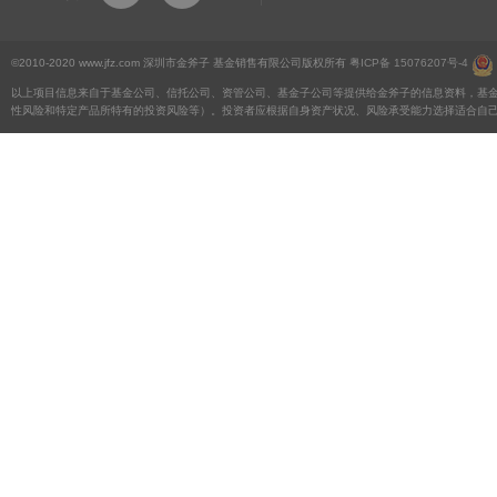
©2010-2020 www.jfz.com 深圳市金斧子 基金销售有限公司版权所有
粤ICP备 15076207号-4
以上项目信息来自于基金公司、信托公司、资管公司、基金子公司等提供给金斧子的信息资料，基
性风险和特定产品所特有的投资风险等）。投资者应根据自身资产状况、风险承受能力选择适合自