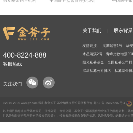
独立基金销售机构
中国证券监督管理委员会
中国民生银
关于我们
股东背景
友情链接:
岚湖瑞雪1号
华安
400-8224-888
水星清溪2号
青峰指数增强FO
阳光私募基金
全国私募公司排
客服热线
深圳私募公司排名
私募基金排
关注我们
©2010-2020 www.jfz.com 深圳市金斧子 基金销售有限公司版权所有
粤ICP备 15076207号-4
以上项目信息来自于基金公司、信托公司、资管公司、基金子公司等提供给金斧子的信息资料，基
性风险和特定产品所特有的投资风险等）。投资者应根据自身资产状况、风险承受能力选择适合自