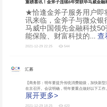
★恰逢金斧子服务用户即将
讯来临，金斧子与微众银
马威中国领先金融科技5
能保险、财富科技的...
查
2021-12-29 22:25
544
汇募
【商务部：明年要提升传统消费能级，加快新型消
在京召开。会议明确，明年要重点做好以下工作
展开更多>
升传统消费能级，加快新型消费发展，办好消费
系，促进消费升级，增强消费对经济发展的基础
循环。多措并举稳定外贸，按照党中央、国务院
2021-12-29 18:25
420