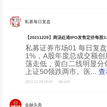
进外贸创新发展。加大吸引外资力度，进一步扩
国始终成为外商投资的沃土。聚焦加强国际经贸
经济伙伴关系协定》实施，积极推进加入《全面
私募每日复盘
系协定》，深化多双边经贸合作，推动共建“一带
【20211229】商汤赴港IPO发售定价每股3
私募证券市场01 每日复
1%，A股年度总成交额
荡走低，黄白二线明显分
上证50领跌两市。医...
查
2021-12-29 18:00
418
金融头条