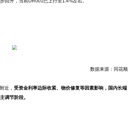
步回升，当前
DR001
已上行至1.4%左右。
数据来源：同花顺
%附近，
受资金利率边际收紧、物价修复等因素影响，国内长端
主调节阶段。