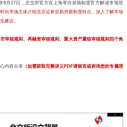
1年9月27日，北交所官方在上海举办首场制度官方解读专项培
及时向市场主体介绍北京证券交易所新制度特点，深入了解市场
见建议。
上市审核规则、再融资审核规则、重大资产重组审核规则四个角
核心内容分享
（如需获取完整讲义PDF请留言或咨询您的专属理