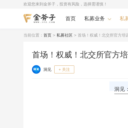
欢迎您来到金斧子，投资有风险，选择需谨慎！
首页
私募业务
私
当前位置：
首页
>
私募社区
>
首场！权威！北交所官方培
首场！权威！北交所官方培
洞见
+ 关注
洞见