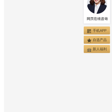
手机APP
自选产品
新人福利