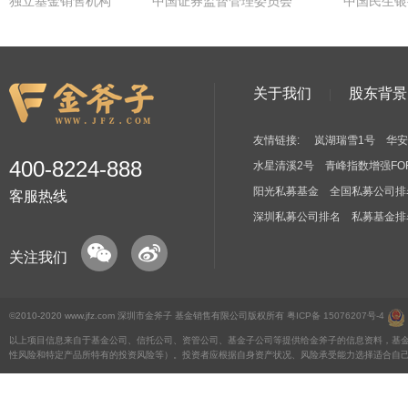
独立基金销售机构
中国证券监督管理委员会
中国民生银
关于我们
股东背景
友情链接:
岚湖瑞雪1号
华安
400-8224-888
水星清溪2号
青峰指数增强FO
阳光私募基金
全国私募公司排
客服热线
深圳私募公司排名
私募基金排
关注我们
©2010-2020 www.jfz.com 深圳市金斧子 基金销售有限公司版权所有
粤ICP备 15076207号-4
以上项目信息来自于基金公司、信托公司、资管公司、基金子公司等提供给金斧子的信息资料，基
性风险和特定产品所特有的投资风险等）。投资者应根据自身资产状况、风险承受能力选择适合自