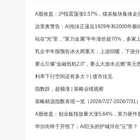
A股收盘：沪指震荡涨0.57%，煤炭板块集体走
达里奥警告：AI泡沫正逼近1929年和2000年极
站在“光”里，“算力金属”半年涨价超70%，多
乳企半年报预告冰火两重天：上游回暖，下游分
要么引爆“金融危机2.0”，要么大放水点燃“美元
利率下行空间还有多大？| 债市佳见
指数跌，超额涨 | 策略业绩观察
策略精选指数表现一览（2026/7/27-2026/7/31
A股收盘：创业板指放量大涨5.64%，算力硬件
华尔街终于开悟了：AI巨头的护城河在“云”里？