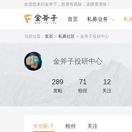
欢迎您来到金斧子，投资有风险，选择需谨慎！
首页
私募业务
私
当前位置：
首页
>
私募社区
>
金斧子投研中心
金斧子投研中心
289
71
12
发帖
粉丝
关注
全部帖子
粉丝
关注