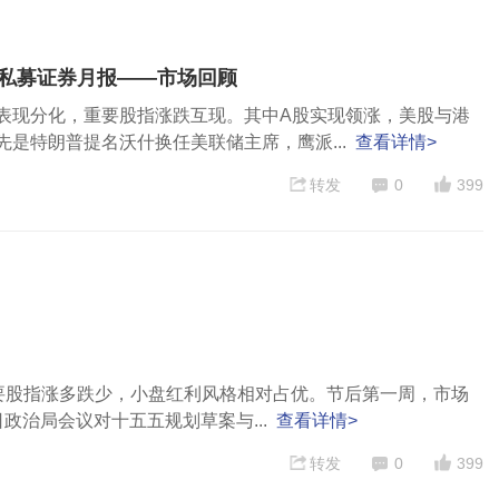
子私募证券月报——市场回顾
表现分化，重要股指涨跌互现。其中A股实现领涨，美股与港
是特朗普提名沃什换任美联储主席，鹰派...
查看详情>
转发
0
399
荡，主要股指涨多跌少，小盘红利风格相对占优。节后第一周，市场
政治局会议对十五五规划草案与...
查看详情>
转发
0
399