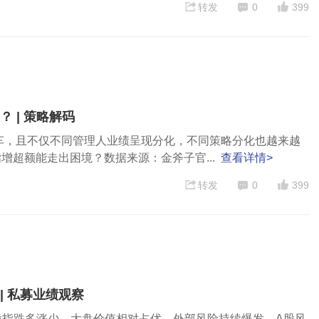
转发
0
399
 | 策略解码
山车，且不仅不同管理人业绩呈现分化，不同策略分化也越来越
增超额能走出困境？数据来源：金斧子官...
查看详情>
转发
0
399
 私募业绩观察
主要股指跌多涨少，大盘价值相对占优。外部风险持续爆发，A股风