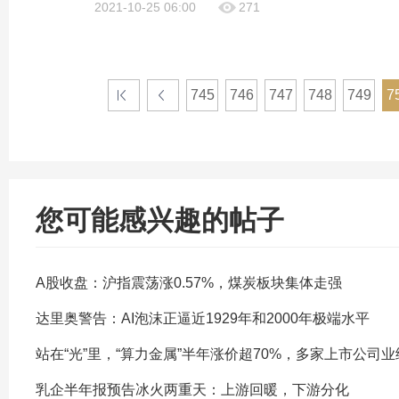
2021-10-25 06:00
271
745
746
747
748
749
7
您可能感兴趣的帖子
A股收盘：沪指震荡涨0.57%，煤炭板块集体走强
达里奥警告：AI泡沫正逼近1929年和2000年极端水平
站在“光”里，“算力金属”半年涨价超70%，多家上市公司
乳企半年报预告冰火两重天：上游回暖，下游分化