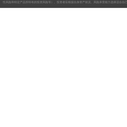
性风险和特定产品所特有的投资风险等）。投资者应根据自身资产状况、风险承受能力选择适合自