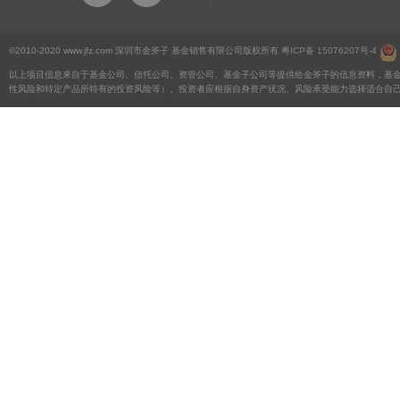
©2010-2020 www.jfz.com 深圳市金斧子 基金销售有限公司版权所有
粤ICP备 15076207号-4
以上项目信息来自于基金公司、信托公司、资管公司、基金子公司等提供给金斧子的信息资料，基
性风险和特定产品所特有的投资风险等）。投资者应根据自身资产状况、风险承受能力选择适合自