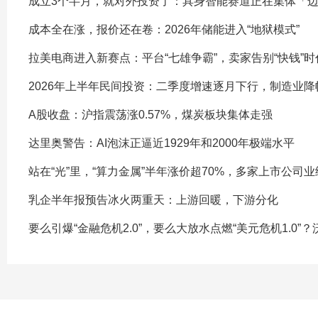
成立3个半月，就对外投资了：具身智能赛道正在集体「
成本全在涨，报价还在卷：2026年储能进入“地狱模式”
拉美电商进入新赛点：平台“七雄争霸”，卖家告别“快钱”时
2026年上半年民间投资：二季度增速逐月下行，制造业降
A股收盘：沪指震荡涨0.57%，煤炭板块集体走强
达里奥警告：AI泡沫正逼近1929年和2000年极端水平
站在“光”里，“算力金属”半年涨价超70%，多家上市公司
乳企半年报预告冰火两重天：上游回暖，下游分化
要么引爆“金融危机2.0”，要么大放水点燃“美元危机1.0”